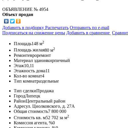
ОБЪЯВЛЕНИЕ
№ 4954
Объект продан
Добавить в подборку
Распечатать
Отправить по e-mail
Подписаться на снижение цены
Добавить в сравнение
Сравни
2
Площадь
148 м
2
Площадь жилая
80 м
Ремонт
евроремонт
Материал здания
кирпичный
Этаж
10,11
Этажность дома
11
Кол-во комнат
4
Тип комнат
раздельные
Тип сделки
Продажа
Город
Липецк
Район
Центральный район
Адрес
ул. Циолковского, д. 27А
Общая стоимость
7 800 000
2
Стоимость кв. м
52 702
за м
Комиссия агента, %
0
Комиссия клиента, %
0