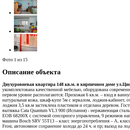
Фото
1
из 15
Описание объекта
Двухуровневая квартира 148 кв.м. в кирпичном доме ул.Цио
укомплектована качественной мебелью, оборудована современн
первом уровне располагаются: Прихожая 6 кв.м. – вход в ванн
натуральная кожа, шкаф-купе 5м с зеркалом, лоджия-кабинет, от
лоджия 3,5 кв.м застеклена пластиком и отделана деревом. Гос
вытяжка Cata Quantum VL3 900 (Испания) - нержавеющая сталь,
EOB 68200X с системой сенсорного управления, 9 режимов наг
машина Bosch SRV 55T13 – класс энергопотребления – А, клас
Frost, автономное сохранение холода до 24 ч. и пр; выход на 