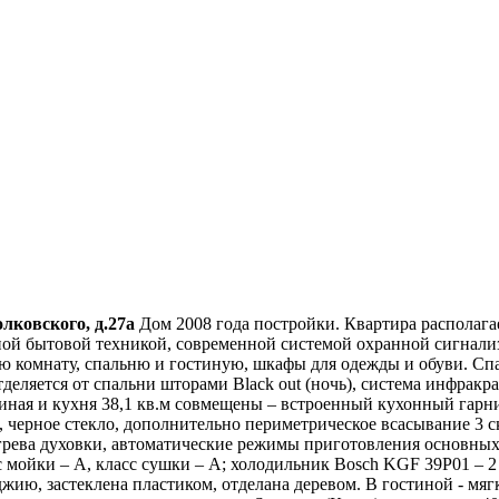
лковского, д.27а
Дом 2008 года постройки. Квартира располагае
ой бытовой техникой, современной системой охранной сигнализа
ую комнату, спальню и гостиную, шкафы для одежды и обуви. Сп
деляется от спальни шторами Black out (ночь), система инфракра
тиная и кухня 38,1 кв.м совмещены – встроенный кухонный гарнит
 черное стекло, дополнительно периметрическое всасывание 3 с
рева духовки, автоматические режимы приготовления основных 
с мойки – А, класс сушки – А; холодильник Bosch KGF 39P01 – 
лоджию, застеклена пластиком, отделана деревом. В гостиной - мя