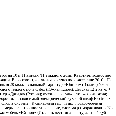
тся на 10 и 11 этажах /11 этажного дома. Квартира полностью
ции. Евроремонт, «начиная со стяжки» и заселение 2010г. На
альня 28 кв.м. – спальный гарнитур «Юнион» (Италия) белая
сного теплого пола Caleo (Южная Корея). Детская 12,2 кв.м. +
ур «Дриада» (Россия); кухонные стулья, стол – хром, кожа;
корости; независимый электрический духовой шкаф Electrolux
блюд в системе «Кулинарный гид» и пр.; посудомоечная
2 камеры, электронное управление, система размораживания No
гкая мебель «Юнион» (Италия); лестница – натуральный дуб -