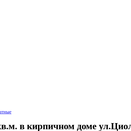
атные
в.м. в кирпичном доме ул.Циол