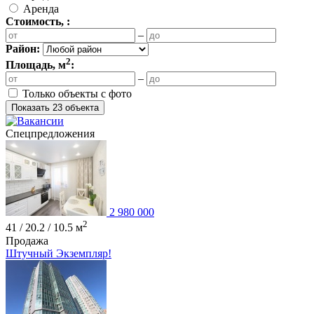
Аренда
Стоимость,
:
–
Район:
2
Площадь, м
:
–
Только объекты с фото
Показать 23 объекта
Спецпредложения
2 980 000
2
41 / 20.2 / 10.5 м
Продажа
Штучный Экземпляр!