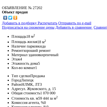
ОБЪЯВЛЕНИЕ
№ 27202
Объект продан
Добавить в подборку
Распечатать
Отправить по e-mail
Подписаться на снижение цены
Добавить в сравнение
Сравни
2
Площадь
18 м
2
Площадь жилая
18 м
Наличие парковки
да
Ремонт
хороший ремонт
Материал здания
кирпичный
Этаж
4
Этажность дома
5
Кол-во комнат
1
Тип сделки
Продажа
Город
Липецк
Район
НЛМК, ЛТЗ
Адрес
ул. Жуковского, д. 15
Общая стоимость
1 070 000
2
Стоимость кв. м
59 444
за м
Комиссия агента, %
0
Комиссия клиента, %
0