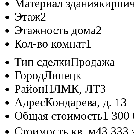
Материал здания
кирпи
Этаж
2
Этажность дома
2
Кол-во комнат
1
Тип сделки
Продажа
Город
Липецк
Район
НЛМК, ЛТЗ
Адрес
Кондарева, д. 13
Общая стоимость
1 300
Стоимость кв. м
43 333