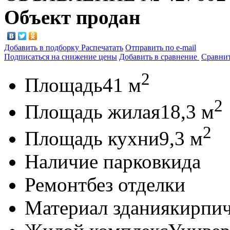
Объект продан
Добавить в подборку
Распечатать
Отправить по e-mail
Подписаться на снижение цены
Добавить в сравнение
Сравни
2
Площадь
41 м
2
Площадь жилая
18,3 м
2
Площадь кухни
9,3 м
Наличие парковки
да
Ремонт
без отделки
Материал здания
кирпи