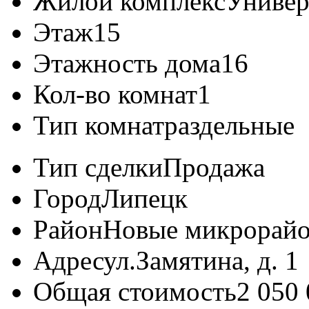
Жилой комплекс
Универ
Этаж
15
Этажность дома
16
Кол-во комнат
1
Тип комнат
раздельные
Тип сделки
Продажа
Город
Липецк
Район
Новые микрорай
Адрес
ул.Замятина, д. 1
Общая стоимость
2 050