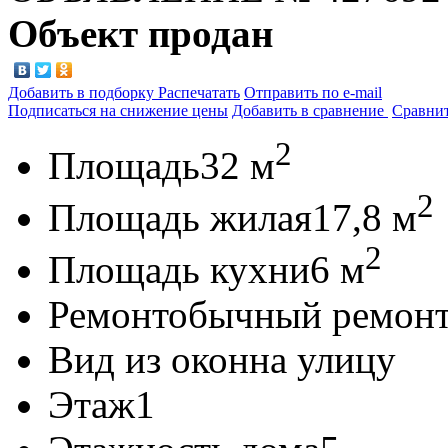
Объект продан
Добавить в подборку
Распечатать
Отправить по e-mail
Подписаться на снижение цены
Добавить в сравнение
Сравни
2
Площадь
32 м
2
Площадь жилая
17,8 м
2
Площадь кухни
6 м
Ремонт
обычный ремон
Вид из окон
на улицу
Этаж
1