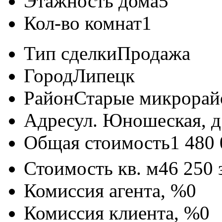
Этажность дома
5
Кол-во комнат
1
Тип сделки
Продажа
Город
Липецк
Район
Старые микрора
Адрес
ул. Юношеская, д
Общая стоимость
1 480
Стоимость кв. м
46 250
Комиссия агента, %
0
Комиссия клиента, %
0