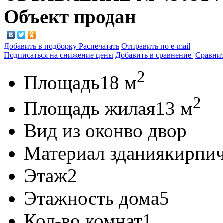
Объект продан
Добавить в подборку
Распечатать
Отправить по e-mail
Подписаться на снижение цены
Добавить в сравнение
Сравни
2
Площадь
18 м
2
Площадь жилая
13 м
Вид из окон
во двор
Материал здания
кирпи
Этаж
2
Этажность дома
5
Кол-во комнат
1