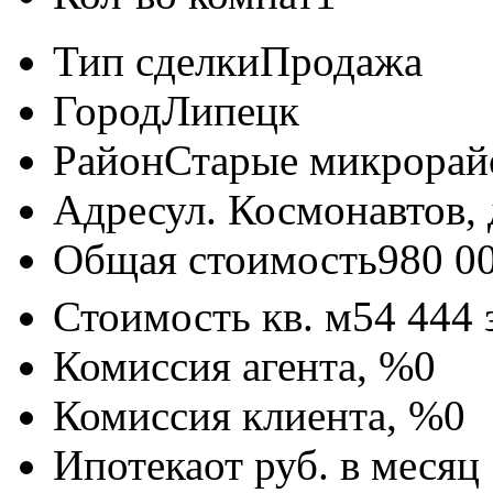
Тип сделки
Продажа
Город
Липецк
Район
Старые микрора
Адрес
ул. Космонавтов, 
Общая стоимость
980 0
Стоимость кв. м
54 444
Комиссия агента, %
0
Комиссия клиента, %
0
Ипотека
от
руб. в месяц