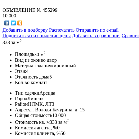
ОБЪЯВЛЕНИЕ
№ 455299
10 000
Добавить в подборку
Распечатать
Отправить по e-mail
Подписаться на снижение цены
Добавить в сравнение
Сравни
2
333
за м
2
Площадь
30 м
Вид из окон
во двор
Материал здания
кирпичный
Этаж
4
Этажность дома
5
Кол-во комнат
1
Тип сделки
Аренда
Город
Липецк
Район
НЛМК, ЛТЗ
Адрес
ул. Володи Бачурина, д. 15
Общая стоимость
10 000
2
Стоимость кв. м
333
за м
Комиссия агента, %
0
Комиссия клиента, %
50