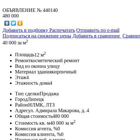
ОБЪЯВЛЕНИЕ
№ 440140
480 000
Добавить в подборку
Распечатать
Отправить по e-mail
Подписаться на снижение цены
Добавить в сравнение
Сравни
2
40 000
за м
2
Площадь
12 м
Ремонт
косметический ремонт
Вид из окон
на улицу
Материал здания
кирпичный
Этаж
4
Этажность дома
4
Тип сделки
Продажа
Город
Липецк
Район
НЛМК, ЛТЗ
Адрес
ул. Адмирала Макарова, д. 4
Общая стоимость
480 000
2
Стоимость кв. м
40 000
за м
Комиссия агента, %
0
Комиссия клиента, %
0
Ипотека
от
руб. в месяц