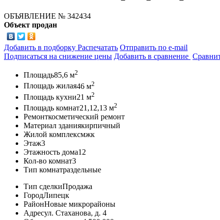
ОБЪЯВЛЕНИЕ
№ 342434
Объект продан
Добавить в подборку
Распечатать
Отправить по e-mail
Подписаться на снижение цены
Добавить в сравнение
Сравни
2
Площадь
85,6 м
2
Площадь жилая
46 м
2
Площадь кухни
21 м
2
Площадь комнат
21,12,13 м
Ремонт
косметический ремонт
Материал здания
кирпичный
Жилой комплекс
мжк
Этаж
3
Этажность дома
12
Кол-во комнат
3
Тип комнат
раздельные
Тип сделки
Продажа
Город
Липецк
Район
Новые микрорайоны
Адрес
ул. Стаханова, д. 4