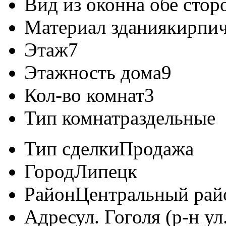
Вид из окон
на обе сто
Материал здания
кирпи
Этаж
7
Этажность дома
9
Кол-во комнат
3
Тип комнат
раздельные
Тип сделки
Продажа
Город
Липецк
Район
Центральный рай
Адрес
ул. Гоголя (р-н у