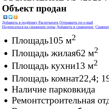
Объект продан
Добавить в подборку
Распечатать
Отправить по e-mail
Подписаться на снижение цены
Добавить в сравнение
Сравни
2
Площадь
105 м
2
Площадь жилая
62 м
2
Площадь кухни
13 м
Площадь комнат
22,4; 1
Наличие парковки
да
Ремонт
строительная от