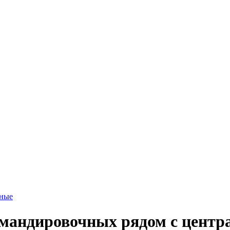
тные
омандировочных рядом с цент