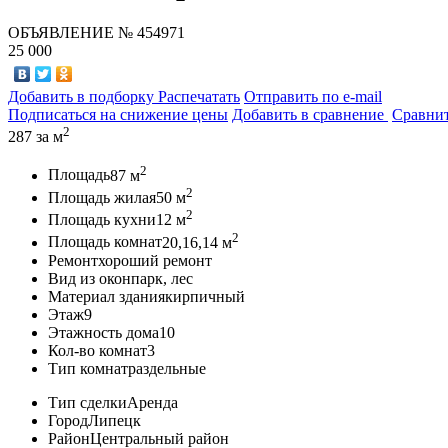
ОБЪЯВЛЕНИЕ
№ 454971
25 000
Добавить в подборку
Распечатать
Отправить по e-mail
Подписаться на снижение цены
Добавить в сравнение
Сравни
2
287
за м
2
Площадь
87 м
2
Площадь жилая
50 м
2
Площадь кухни
12 м
2
Площадь комнат
20,16,14 м
Ремонт
хороший ремонт
Вид из окон
парк, лес
Материал здания
кирпичный
Этаж
9
Этажность дома
10
Кол-во комнат
3
Тип комнат
раздельные
Тип сделки
Аренда
Город
Липецк
Район
Центральный район