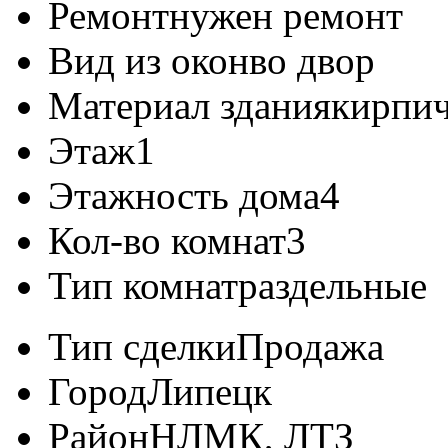
Ремонт
нужен ремонт
Вид из окон
во двор
Материал здания
кирпи
Этаж
1
Этажность дома
4
Кол-во комнат
3
Тип комнат
раздельные
Тип сделки
Продажа
Город
Липецк
Район
НЛМК, ЛТЗ