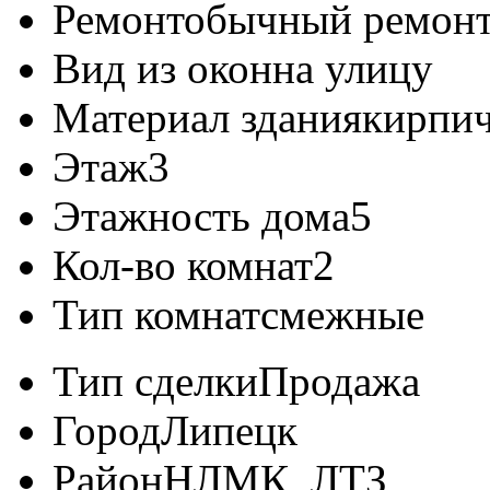
Ремонт
обычный ремон
Вид из окон
на улицу
Материал здания
кирпи
Этаж
3
Этажность дома
5
Кол-во комнат
2
Тип комнат
смежные
Тип сделки
Продажа
Город
Липецк
Район
НЛМК, ЛТЗ