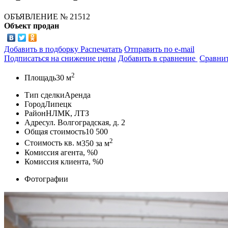
ОБЪЯВЛЕНИЕ
№ 21512
Объект продан
Добавить в подборку
Распечатать
Отправить по e-mail
Подписаться на снижение цены
Добавить в сравнение
Сравни
2
Площадь
30 м
Тип сделки
Аренда
Город
Липецк
Район
НЛМК, ЛТЗ
Адрес
ул. Волгоградская, д. 2
Общая стоимость
10 500
2
Стоимость кв. м
350
за м
Комиссия агента, %
0
Комиссия клиента, %
0
Фотографии