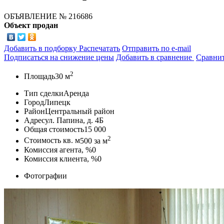
ОБЪЯВЛЕНИЕ
№ 216686
Объект продан
Добавить в подборку
Распечатать
Отправить по e-mail
Подписаться на снижение цены
Добавить в сравнение
Сравни
2
Площадь
30 м
Тип сделки
Аренда
Город
Липецк
Район
Центральный район
Адрес
ул. Папина, д. 4Б
Общая стоимость
15 000
2
Стоимость кв. м
500
за м
Комиссия агента, %
0
Комиссия клиента, %
0
Фотографии