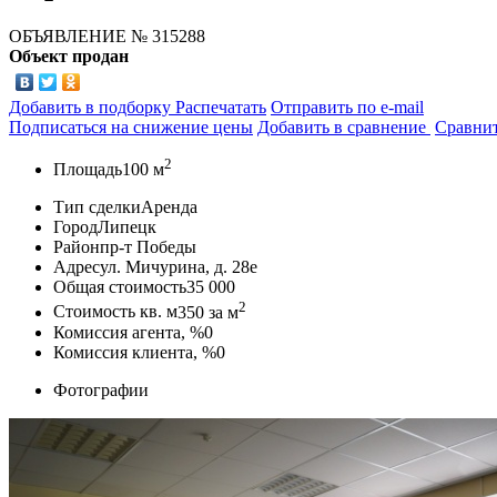
ОБЪЯВЛЕНИЕ
№ 315288
Объект продан
Добавить в подборку
Распечатать
Отправить по e-mail
Подписаться на снижение цены
Добавить в сравнение
Сравни
2
Площадь
100 м
Тип сделки
Аренда
Город
Липецк
Район
пр-т Победы
Адрес
ул. Мичурина, д. 28е
Общая стоимость
35 000
2
Стоимость кв. м
350
за м
Комиссия агента, %
0
Комиссия клиента, %
0
Фотографии