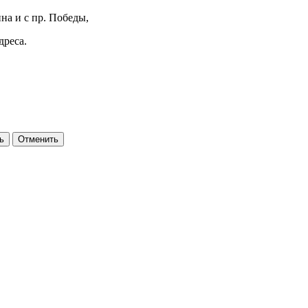
на и с пр. Победы,
дреса.