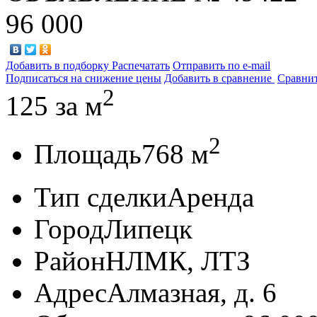
96 000
Добавить в подборку
Распечатать
Отправить по e-mail
Подписаться на снижение цены
Добавить в сравнение
Сравни
2
125
за м
2
Площадь
768 м
Тип сделки
Аренда
Город
Липецк
Район
НЛМК, ЛТЗ
Адрес
Алмазная, д. 6