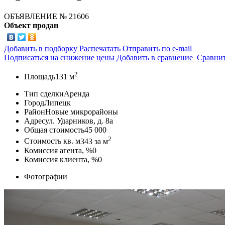
ОБЪЯВЛЕНИЕ
№ 21606
Объект продан
Добавить в подборку
Распечатать
Отправить по e-mail
Подписаться на снижение цены
Добавить в сравнение
Сравни
2
Площадь
131 м
Тип сделки
Аренда
Город
Липецк
Район
Новые микрорайоны
Адрес
ул. Ударников, д. 8а
Общая стоимость
45 000
2
Стоимость кв. м
343
за м
Комиссия агента, %
0
Комиссия клиента, %
0
Фотографии