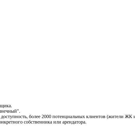
йщика.
лнечный".
я доступность, более 2000 потенциальных клиентов (жители ЖК 
нкретного собственника или арендатора.