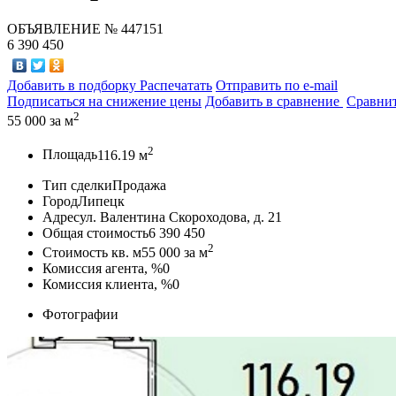
ОБЪЯВЛЕНИЕ
№ 447151
6 390 450
Добавить в подборку
Распечатать
Отправить по e-mail
Подписаться на снижение цены
Добавить в сравнение
Сравни
2
55 000
за м
2
Площадь
116.19 м
Тип сделки
Продажа
Город
Липецк
Адрес
ул. Валентина Скороходова, д. 21
Общая стоимость
6 390 450
2
Стоимость кв. м
55 000
за м
Комиссия агента, %
0
Комиссия клиента, %
0
Фотографии