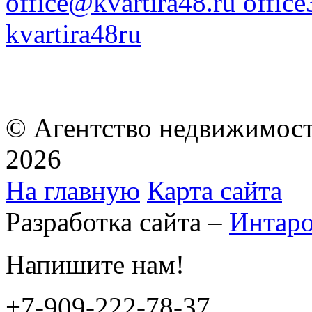
office@kvartira48.ru offic
kvartira48ru
© Агентство недвижимост
2026
На главную
Карта сайта
Разработка сайта –
Интар
Напишите нам!
+7-909-222-78-37