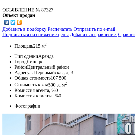
ОБЪЯВЛЕНИЕ
№ 87327
Объект продан
Добавить в подборку
Распечатать
Отправить по e-mail
Подписаться на снижение цены
Добавить в сравнение
Сравни
2
Площадь
215 м
Тип сделки
Аренда
Город
Липецк
Район
Центральный район
Адрес
ул. Первомайская, д. 3
Общая стоимость
107 500
2
Стоимость кв. м
500
за м
Комиссия агента, %
0
Комиссия клиента, %
0
Фотографии