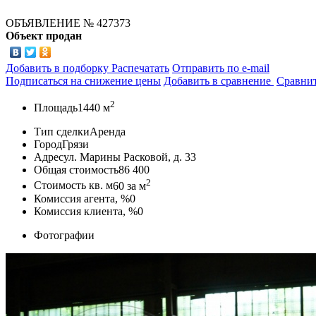
ОБЪЯВЛЕНИЕ
№ 427373
Объект продан
Добавить в подборку
Распечатать
Отправить по e-mail
Подписаться на снижение цены
Добавить в сравнение
Сравни
2
Площадь
1440 м
Тип сделки
Аренда
Город
Грязи
Адрес
ул. Марины Расковой, д. 33
Общая стоимость
86 400
2
Стоимость кв. м
60
за м
Комиссия агента, %
0
Комиссия клиента, %
0
Фотографии