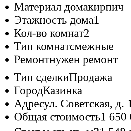
Материал дома
кирпич
Этажность дома
1
Кол-во комнат
2
Тип комнат
смежные
Ремонт
нужен ремонт
Тип сделки
Продажа
Город
Казинка
Адрес
ул. Советская, д. 
Общая стоимость
1 650