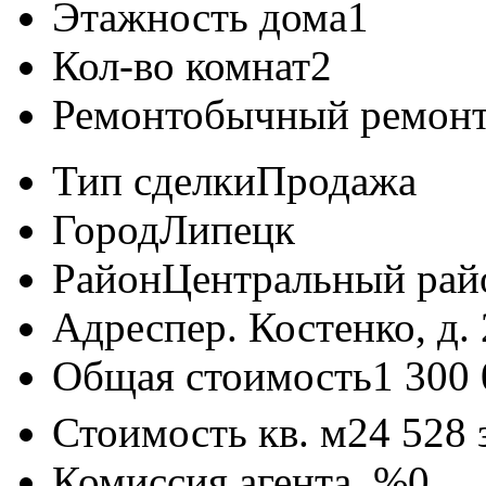
Этажность дома
1
Кол-во комнат
2
Ремонт
обычный ремон
Тип сделки
Продажа
Город
Липецк
Район
Центральный рай
Адрес
пер. Костенко, д.
Общая стоимость
1 300
Стоимость кв. м
24 528
Комиссия агента, %
0