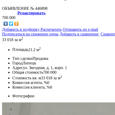
ОБЪЯВЛЕНИЕ
№ 446898
Редактировать
700 000
Добавить в подборку
Распечатать
Отправить по e-mail
Подписаться на снижение цены
Добавить в сравнение
Сравни
2
33 018
за м
2
Площадь
21.2 м
Тип сделки
Продажа
Город
Липецк
Адрес
ул. Звездная, д. 1, корп. 1
Общая стоимость
700 000
2
Стоимость кв. м
33 018
за м
Комиссия агента, %
0
Комиссия клиента, %
0
Фотографии