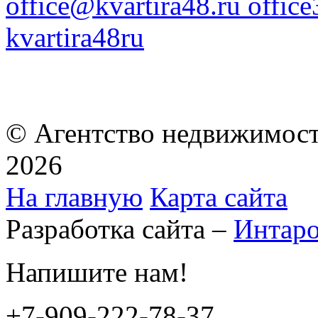
office@kvartira48.ru offic
kvartira48ru
© Агентство недвижимост
2026
На главную
Карта сайта
Разработка сайта –
Интар
Напишите нам!
+7-909-222-78-37