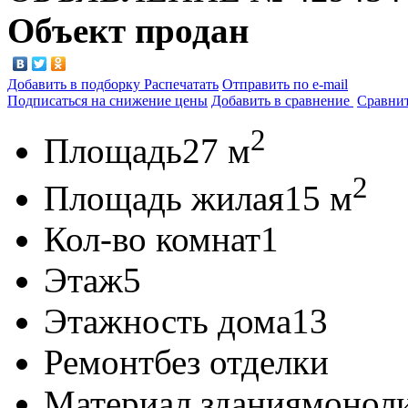
Объект продан
Добавить в подборку
Распечатать
Отправить по e-mail
Подписаться на снижение цены
Добавить в сравнение
Сравни
2
Площадь
27 м
2
Площадь жилая
15 м
Кол-во комнат
1
Этаж
5
Этажность дома
13
Ремонт
без отделки
Материал здания
монол