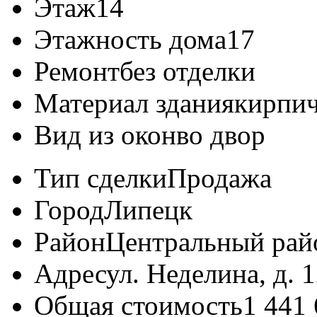
Этаж
14
Этажность дома
17
Ремонт
без отделки
Материал здания
кирпи
Вид из окон
во двор
Тип сделки
Продажа
Город
Липецк
Район
Центральный рай
Адрес
ул. Неделина, д. 1
Общая стоимость
1 441