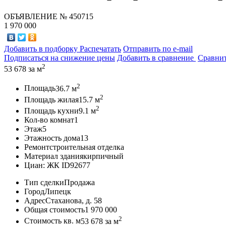
ОБЪЯВЛЕНИЕ
№ 450715
1 970 000
Добавить в подборку
Распечатать
Отправить по e-mail
Подписаться на снижение цены
Добавить в сравнение
Сравни
2
53 678
за м
2
Площадь
36.7 м
2
Площадь жилая
15.7 м
2
Площадь кухни
9.1 м
Кол-во комнат
1
Этаж
5
Этажность дома
13
Ремонт
строительная отделка
Материал здания
кирпичный
Циан: ЖК ID
92677
Тип сделки
Продажа
Город
Липецк
Адрес
Стаханова, д. 58
Общая стоимость
1 970 000
2
Стоимость кв. м
53 678
за м