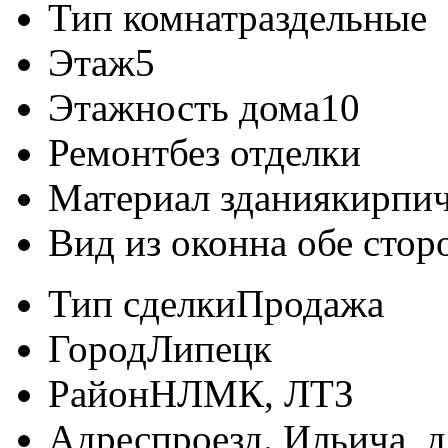
Тип комнат
раздельные
Этаж
5
Этажность дома
10
Ремонт
без отделки
Материал здания
кирпи
Вид из окон
на обе сто
Тип сделки
Продажа
Город
Липецк
Район
НЛМК, ЛТЗ
Адрес
проезд. Ильича, д.