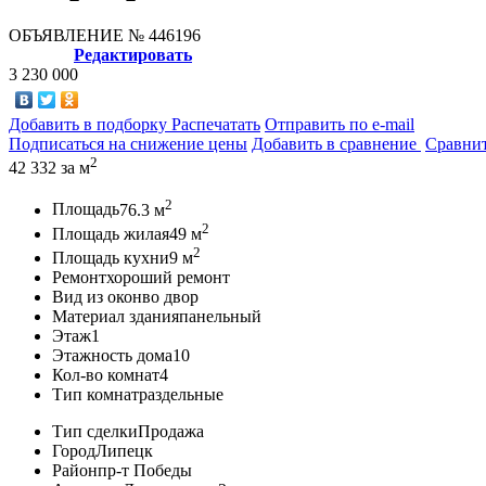
ОБЪЯВЛЕНИЕ
№ 446196
Редактировать
3 230 000
Добавить в подборку
Распечатать
Отправить по e-mail
Подписаться на снижение цены
Добавить в сравнение
Сравни
2
42 332
за м
2
Площадь
76.3 м
2
Площадь жилая
49 м
2
Площадь кухни
9 м
Ремонт
хороший ремонт
Вид из окон
во двор
Материал здания
панельный
Этаж
1
Этажность дома
10
Кол-во комнат
4
Тип комнат
раздельные
Тип сделки
Продажа
Город
Липецк
Район
пр-т Победы