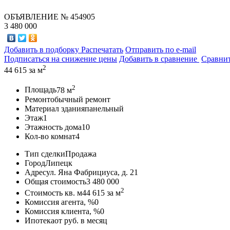
ОБЪЯВЛЕНИЕ
№ 454905
3 480 000
Добавить в подборку
Распечатать
Отправить по e-mail
Подписаться на снижение цены
Добавить в сравнение
Сравни
2
44 615
за м
2
Площадь
78 м
Ремонт
обычный ремонт
Материал здания
панельный
Этаж
1
Этажность дома
10
Кол-во комнат
4
Тип сделки
Продажа
Город
Липецк
Адрес
ул. Яна Фабрициуса, д. 21
Общая стоимость
3 480 000
2
Стоимость кв. м
44 615
за м
Комиссия агента, %
0
Комиссия клиента, %
0
Ипотека
от
руб. в месяц