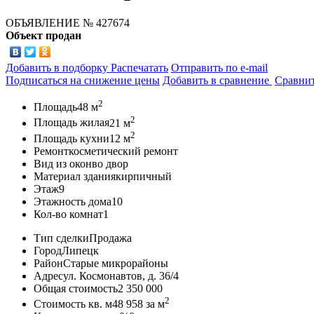
ОБЪЯВЛЕНИЕ
№ 427674
Объект продан
Добавить в подборку
Распечатать
Отправить по e-mail
Подписаться на снижение цены
Добавить в сравнение
Сравни
2
Площадь
48 м
2
Площадь жилая
21 м
2
Площадь кухни
12 м
Ремонт
косметический ремонт
Вид из окон
во двор
Материал здания
кирпичный
Этаж
9
Этажность дома
10
Кол-во комнат
1
Тип сделки
Продажа
Город
Липецк
Район
Старые микрорайоны
Адрес
ул. Космонавтов, д. 36/4
Общая стоимость
2 350 000
2
Стоимость кв. м
48 958
за м