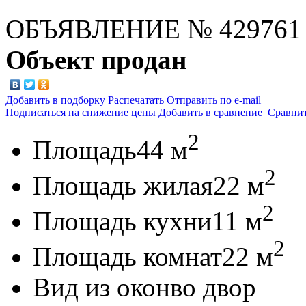
ОБЪЯВЛЕНИЕ
№ 429761
Объект продан
Добавить в подборку
Распечатать
Отправить по e-mail
Подписаться на снижение цены
Добавить в сравнение
Сравни
2
Площадь
44 м
2
Площадь жилая
22 м
2
Площадь кухни
11 м
2
Площадь комнат
22 м
Вид из окон
во двор