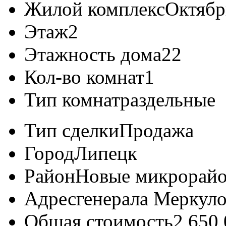
Жилой комплекс
Октябр
Этаж
2
Этажность дома
22
Кол-во комнат
1
Тип комнат
раздельные
Тип сделки
Продажа
Город
Липецк
Район
Новые микрорай
Адрес
генерала Меркулов
Общая стоимость
2 650