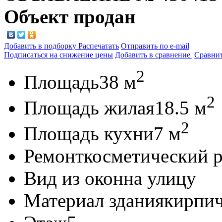
Объект продан
Добавить в подборку
Распечатать
Отправить по e-mail
Подписаться на снижение цены
Добавить в сравнение
Сравни
2
Площадь
38 м
2
Площадь жилая
18.5 м
2
Площадь кухни
7 м
Ремонт
косметический 
Вид из окон
на улицу
Материал здания
кирпи