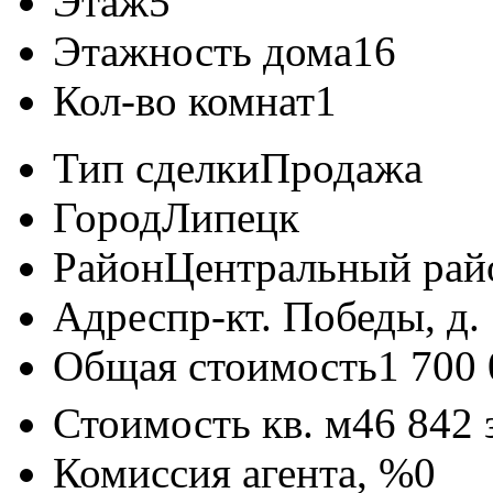
Этаж
5
Этажность дома
16
Кол-во комнат
1
Тип сделки
Продажа
Город
Липецк
Район
Центральный рай
Адрес
пр-кт. Победы, д.
Общая стоимость
1 700
Стоимость кв. м
46 842
Комиссия агента, %
0