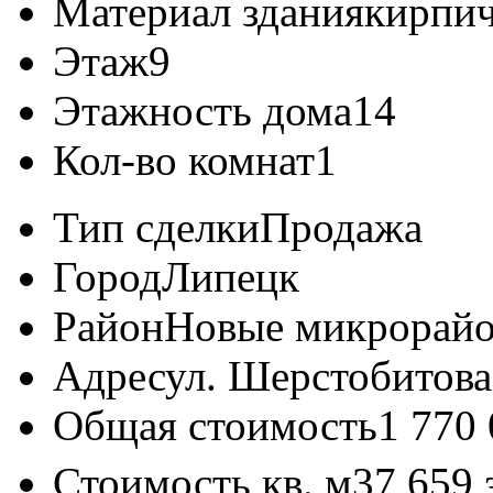
Материал здания
кирпи
Этаж
9
Этажность дома
14
Кол-во комнат
1
Тип сделки
Продажа
Город
Липецк
Район
Новые микрорай
Адрес
ул. Шерстобитова 
Общая стоимость
1 770
Стоимость кв. м
37 659