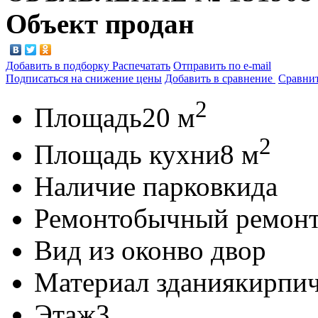
Объект продан
Добавить в подборку
Распечатать
Отправить по e-mail
Подписаться на снижение цены
Добавить в сравнение
Сравни
2
Площадь
20 м
2
Площадь кухни
8 м
Наличие парковки
да
Ремонт
обычный ремон
Вид из окон
во двор
Материал здания
кирпи
Этаж
3