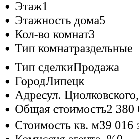
Этаж
1
Этажность дома
5
Кол-во комнат
3
Тип комнат
раздельные
Тип сделки
Продажа
Город
Липецк
Адрес
ул. Циолковского,
Общая стоимость
2 380
Стоимость кв. м
39 016
Комиссия агента, %
0