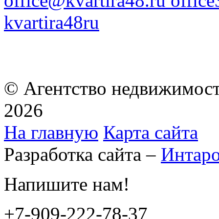
office@kvartira48.ru offic
kvartira48ru
© Агентство недвижимост
2026
На главную
Карта сайта
Разработка сайта –
Интар
Напишите нам!
+7-909-222-78-37