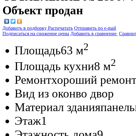
Объект продан
Добавить в подборку
Распечатать
Отправить по e-mail
Подписаться на снижение цены
Добавить в сравнение
Сравни
2
Площадь
63 м
2
Площадь кухни
8 м
Ремонт
хороший ремон
Вид из окон
во двор
Материал здания
панел
Этаж
1
Этажность дома
9