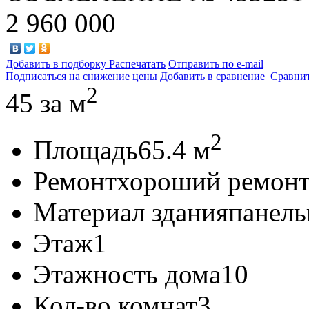
2 960 000
Добавить в подборку
Распечатать
Отправить по e-mail
Подписаться на снижение цены
Добавить в сравнение
Сравни
2
45
за м
2
Площадь
65.4 м
Ремонт
хороший ремон
Материал здания
панел
Этаж
1
Этажность дома
10
Кол-во комнат
3