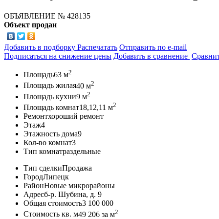
ОБЪЯВЛЕНИЕ
№ 428135
Объект продан
Добавить в подборку
Распечатать
Отправить по e-mail
Подписаться на снижение цены
Добавить в сравнение
Сравни
2
Площадь
63 м
2
Площадь жилая
40 м
2
Площадь кухни
9 м
2
Площадь комнат
18,12,11 м
Ремонт
хороший ремонт
Этаж
4
Этажность дома
9
Кол-во комнат
3
Тип комнат
раздельные
Тип сделки
Продажа
Город
Липецк
Район
Новые микрорайоны
Адрес
б-р. Шубина, д. 9
Общая стоимость
3 100 000
2
Стоимость кв. м
49 206
за м