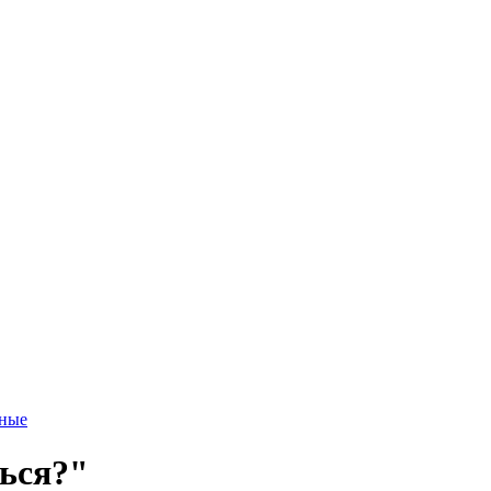
тные
ься?"