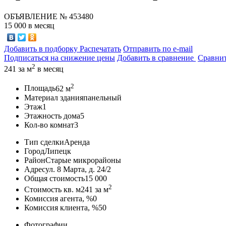
ОБЪЯВЛЕНИЕ
№ 453480
15 000
в месяц
Добавить в подборку
Распечатать
Отправить по e-mail
Подписаться на снижение цены
Добавить в сравнение
Сравни
2
241
за м
в месяц
2
Площадь
62 м
Материал здания
панельный
Этаж
1
Этажность дома
5
Кол-во комнат
3
Тип сделки
Аренда
Город
Липецк
Район
Старые микрорайоны
Адрес
ул. 8 Марта, д. 24/2
Общая стоимость
15 000
2
Стоимость кв. м
241
за м
Комиссия агента, %
0
Комиссия клиента, %
50
Фотографии