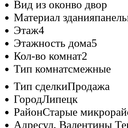
Вид из окон
во двор
Материал здания
панел
Этаж
4
Этажность дома
5
Кол-во комнат
2
Тип комнат
смежные
Тип сделки
Продажа
Город
Липецк
Район
Старые микрора
Адрес
ул. Валентины Те