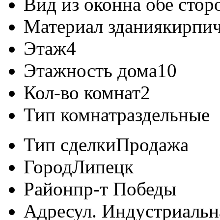
Вид из окон
на обе сто
Материал здания
кирпи
Этаж
4
Этажность дома
10
Кол-во комнат
2
Тип комнат
раздельные
Тип сделки
Продажа
Город
Липецк
Район
пр-т Победы
Адрес
ул. Индустриальна