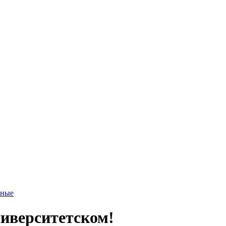
тные
иверситетском!