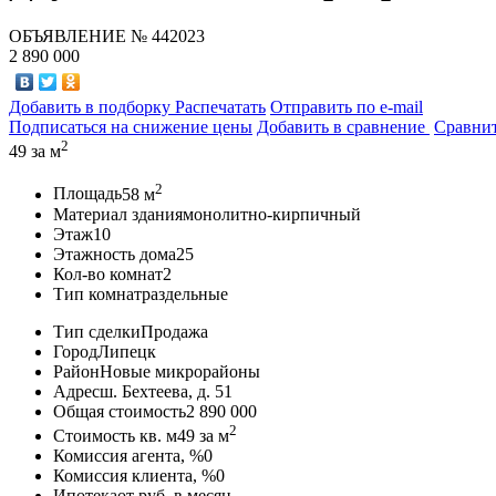
ОБЪЯВЛЕНИЕ
№ 442023
2 890 000
Добавить в подборку
Распечатать
Отправить по e-mail
Подписаться на снижение цены
Добавить в сравнение
Сравни
2
49
за м
2
Площадь
58 м
Материал здания
монолитно-кирпичный
Этаж
10
Этажность дома
25
Кол-во комнат
2
Тип комнат
раздельные
Тип сделки
Продажа
Город
Липецк
Район
Новые микрорайоны
Адрес
ш. Бехтеева, д. 51
Общая стоимость
2 890 000
2
Стоимость кв. м
49
за м
Комиссия агента, %
0
Комиссия клиента, %
0
Ипотека
от
руб. в месяц