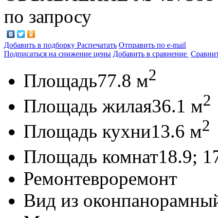
по запросу
Добавить в подборку
Распечатать
Отправить по e-mail
Подписаться на снижение цены
Добавить в сравнение
Сравни
2
Площадь
77.8 м
2
Площадь жилая
36.1 м
2
Площадь кухни
13.6 м
Площадь комнат
18.9; 1
Ремонт
евроремонт
Вид из окон
панорамны