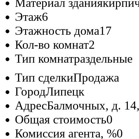
Материал здания
кирпи
Этаж
6
Этажность дома
17
Кол-во комнат
2
Тип комнат
раздельные
Тип сделки
Продажа
Город
Липецк
Адрес
Балмочных, д. 14,
Общая стоимость
0
Комиссия агента, %
0