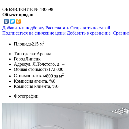
ОБЪЯВЛЕНИЕ
№ 430698
Объект продан
Добавить в подборку
Распечатать
Отправить по e-mail
Подписаться на снижение цены
Добавить в сравнение
Сравни
2
Площадь
215 м
Тип сделки
Аренда
Город
Липецк
Адрес
ул. Л.Толстого, д. --
Общая стоимость
172 000
2
Стоимость кв. м
800
за м
Комиссия агента, %
0
Комиссия клиента, %
0
Фотографии