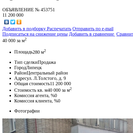
ОБЪЯВЛЕНИЕ
№ 453751
11 200 000
Добавить в подборку
Распечатать
Отправить по e-mail
Подписаться на снижение цены
Добавить в сравнение
Сравни
2
40 000
за м
2
Площадь
280 м
Тип сделки
Продажа
Город
Липецк
Район
Центральный район
Адрес
ул. Л.Толстого, д. 9
Общая стоимость
11 200 000
2
Стоимость кв. м
40 000
за м
Комиссия агента, %
0
Комиссия клиента, %
0
Фотографии