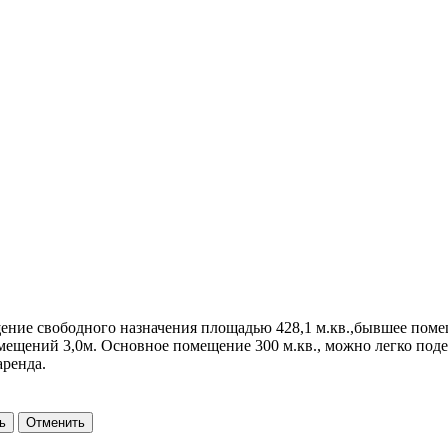
ние свободного назначения площадью 428,1 м.кв.,бывшее помещ
щений 3,0м. Основное помещение 300 м.кв., можно легко подел
ренда.