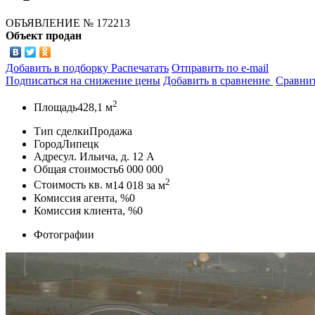
ОБЪЯВЛЕНИЕ
№ 172213
Объект продан
Добавить в подборку
Распечатать
Отправить по e-mail
Подписаться на снижение цены
Добавить в сравнение
Сравни
2
Площадь
428,1 м
Тип сделки
Продажа
Город
Липецк
Адрес
ул. Ильича, д. 12 А
Общая стоимость
6 000 000
2
Стоимость кв. м
14 018
за м
Комиссия агента, %
0
Комиссия клиента, %
0
Фотографии